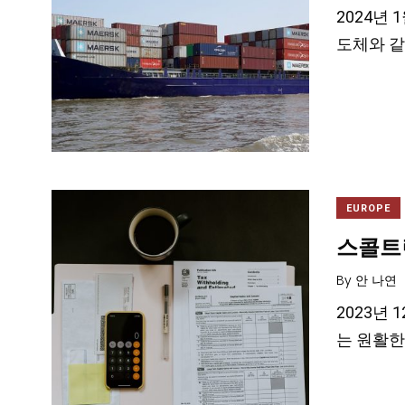
2024년 
도체와 같
EUROPE
스콜트
By
안 나연
2023년 1
는 원활한