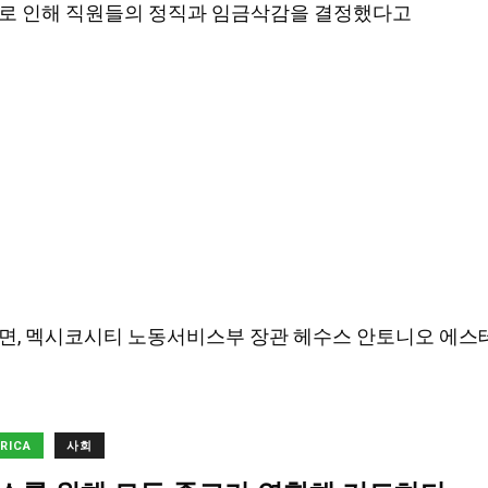
로 인해 직원들의 정직과 임금삭감을 결정했다고
르면, 멕시코시티 노동서비스부 장관 헤수스 안토니오 에스테바 메디나
ERICA
사회