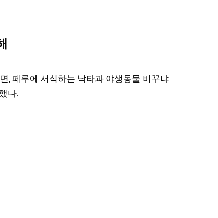
해
에 따르면, 페루에 서식하는 낙타과 야생동물 비꾸냐
했다.