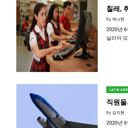
칠레, 
By
박나현
2020년 
실리아 모렐(
LATIN AM
직원들
By
김지현
2020년